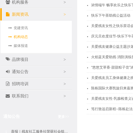
.
机构服务
>
浓情端午 畅享欢乐之快乐
.
新闻资讯
>
快乐下午茶助残公益活动
.
关爱残友女性之快乐茶话
党建资讯
.
庆元旦欢度佳节-快乐下午
机构动态
.
媒体报道
关爱残友健康公益主题沙
.
火焰蓝关爱助残·消防演练
品牌项目
>
.
“悠悠艾草香·甜甜粽子尝
通知公告
>
.
关爱残友员工身体健康之
招聘培训
>
.
陈栋国际大赛凯旋归来嘉
.
联系我们
>
关爱残友女性-乳腺检查义
.
笃行致远启新程--陈栋赴
通知公告
更多
>>
喜报｜残友社工服务社荣获社会组织评估5A等级
1